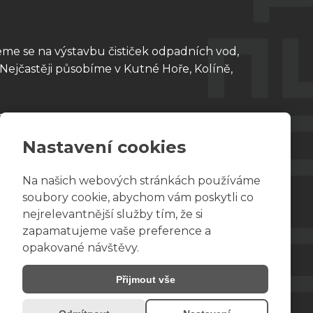
me se na výstavbu čističek odpadních vod,
 Nejčastěji působíme v Kutné Hoře, Kolíně,
Certifikát - DEKTRADE
Certifikát - WINDOW HOLDING
Nastavení cookies
Certifikát - Zelená úsporám
Na našich webových stránkách používáme
Certifikát udržitelnosti SURE EU (RED 2)
soubory cookie, abychom vám poskytli co
GDPR
nejrelevantnější služby tím, že si
zapamatujeme vaše preference a
opakované návštěvy.
Přijmout vše
azena