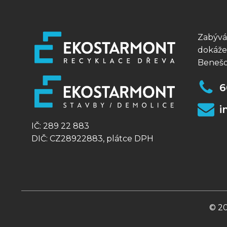
Zabývá
dokážem
Benešo
6
i
IČ: 289 22 883
DIČ: CZ28922883, plátce DPH
© 20