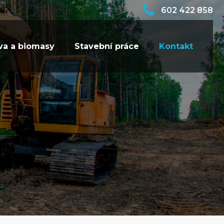
602 422 858
va a biomasy
Stavební práce
Kontakt